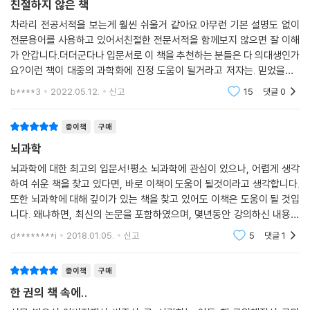
친절하지 않은 책
차라리 전공서적을 보는게 훨씬 쉬울거 같아요.아무런 기본 설명도 없이
전문용어를 사용하고 있어서친절한 전문서적을 함께보지 않으면 잘 이해
가 안갑니다.더더군다나 입문서로 이 책을 추천하는 분들은 다 의대생인가
요?이런 책이 대중의 과학화에 진정 도움이 될거라고 저자는. 믿었을까?
오히려 질릴거 같다. 본인 지식 자랑용으로 쓴 것인지 모르겠다. 유튜브 강
b****3
2022.05.12.
신고
15
댓글
0
의를 듣고 저자의
종이책
구매
뇌과학
뇌과학에 대한 최고의 입문서!평소 뇌과학에 관심이 있으나, 어렵게 생각
하여 쉬운 책을 찾고 있다면, 바로 이책이 도움이 될것이라고 생각합니다.
또한 뇌과학에 대해 깊이가 있는 책을 찾고 있어도 이책은 도움이 될 것입
니다. 왜냐하면, 최신의 논문을 포함하였으며, 몇년동안 강의하신 내용을
엑기스로 뽑아서 친절하고 쉽게 풀어쓰셨기 때문입니다. 본문에 포함한
d********i
2018.01.05.
신고
5
댓글
1
그림은 작은
종이책
구매
한 권의 책 속에..