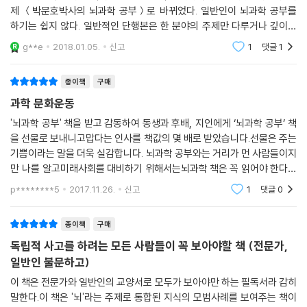
제 ＜박문호박사의 뇌과학 공부＞로 바뀌었다. 일반인이 뇌과학 공부를
하기는 쉽지 않다. 일반적인 단행본은 한 분야의 주제만 다루거나 깊이가
한계가 있어서 읽어도 큰 도움이 안되고, 신경과학이나 논문은 일반인이
g**e
2018.01.05.
신고
1
댓글
1
읽기에는 어렵다. 이
종이책
구매
과학 문화운동
'뇌과학 공부' 책을 받고 감동하여 동생과 후배, 지인에게 ‘뇌과학 공부’ 책
을 선물로 보내니고맙다는 인사를 책값의 몇 배로 받았습니다.선물은 주는
기쁨이라는 말을 더욱 실감합니다. 뇌과학 공부와는 거리가 먼 사람들이지
만 나를 알고미래사회를 대비하기 위해서는뇌과학 책은 꼭 읽어야 한다는
것은 알고 있었다고 하니선물을 제대로 한 셈입니다. 뇌과학 공부가 필요
p********5
2017.11.26.
신고
1
댓글
0
한 것은 알
종이책
구매
독립적 사고를 하려는 모든 사람들이 꼭 보아야할 책 (전문가,
일반인 불문하고)
이 책은 전문가와 일반인의 교양서로 모두가 보아야만 하는 필독서라 감히
말한다.이 책은 '뇌'라는 주제로 통합된 지식의 모범사례를 보여주는 책이