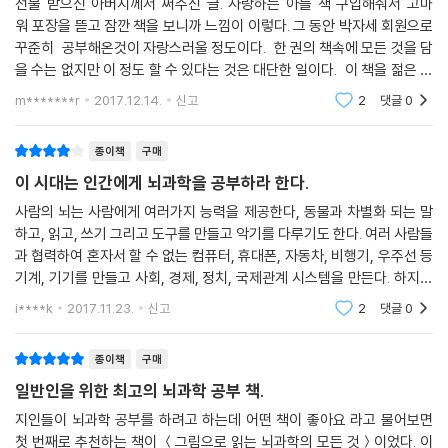
선물 받으신 아버지께서 써주신 글. 사랑하는 아들 책 구입해줘서 고마
워 포장을 뜯고 잠깐 책을 보니까 느낌이 이렇다. 그 동안 박자세 회원으로
꾸준히 공부해온것이 자랑스러울 정도이다. 한 권의 책속에 모든 것을 담
을 수는 없지만 이 정도 할 수 있다는 것은 대단한 일이다. 이 책을 젊은 사
람 누구에게나 사서 주고 싶을 정도이다. 박문호 박사께 고맙고 자랑스럽
m*******r
2017.12.14.
신고
2
댓글
0
다.
종이책
구매
이 시대는 인간에게 뇌과학을 공부하라 한다.
사람의 뇌는 사람에게 여러가지 능력을 제공한다, 동물과 차별화 되는 말
하고, 읽고, 쓰기 그리고 도구를 만들고 악기를 다루기도 한다. 여러 사람들
과 협력하여 혼자서 할 수 없는 컴퓨터, 휴대폰, 자동차, 비행기, 우주선 등
기계, 기기를 만들고 사회, 경제, 정치, 국제관계 시스템을 만든다. 하지만
최근 컴퓨터와 통신, 반도체 기술 발달로 인간 지능을 흉내낸 기계로 쉽게
i****k
2017.11.23.
신고
2
댓글
0
달성하지
종이책
구매
일반인을 위한 최고의 뇌과학 공부 책.
지인들이 뇌과학 공부를 하려고 하는데 어떤 책이 좋아요 라고 물어보면
첫 번째로 추천하는 책이 ＜그림으로 읽는 뇌과학의 모든 것＞이었다. 이