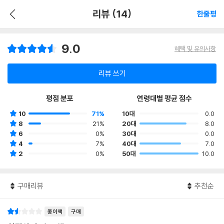
리뷰 (14)
한줄평
9.0
혜택 및 유의사항
리뷰 쓰기
평점 분포
연령대별 평균 점수
10
71%
10대
0.0
8
21%
20대
8.0
6
0%
30대
0.0
4
7%
40대
7.0
2
0%
50대
10.0
구매리뷰
추천순
종이책
구매