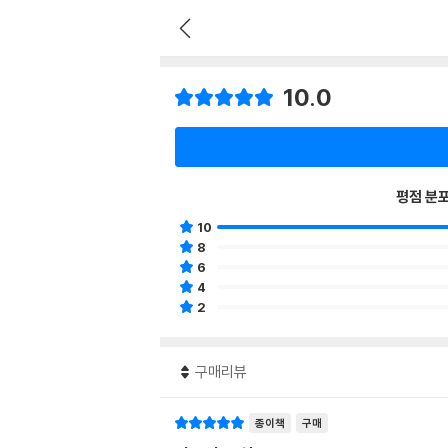
10.0
평점 분
10
8
6
4
2
구매리뷰
종이책
구매