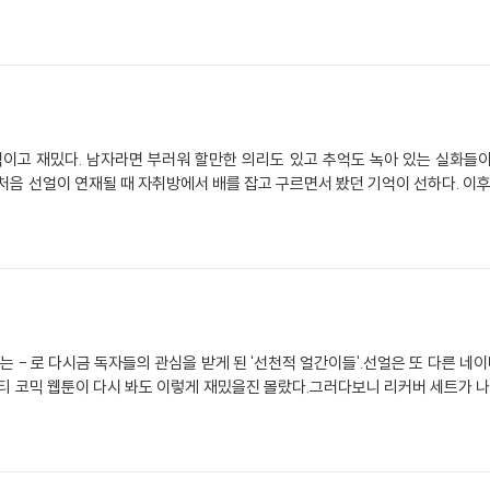
이고 재밌다. 남자라면 부러워 할만한 의리도 있고 추억도 녹아 있는 실화들이
처음 선얼이 연재될 때 자취방에서 배를 잡고 구르면서 봤던 기억이 선하다. 이후
읽는 - 로 다시금 독자들의 관심을 받게 된 '선천적 얼간이들'.선얼은 또 다른 네
티 코믹 웹툰이 다시 봐도 이렇게 재밌을진 몰랐다.그러다보니 리커버 세트가 나