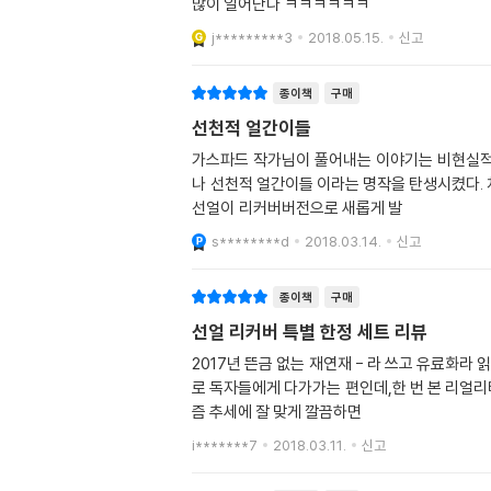
많이 일어난다 ㅋㅋㅋㅋㅋㅋ
j*********3
2018.05.15.
신고
종이책
구매
선천적 얼간이들
가스파드 작가님이 풀어내는 이야기는 비현실적
나 선천적 얼간이들 이라는 명작을 탄생시켰다. 
선얼이 리커버버전으로 새롭게 발
s********d
2018.03.14.
신고
종이책
구매
선얼 리커버 특별 한정 세트 리뷰
2017년 뜬금 없는 재연재 - 라 쓰고 유료화라 
로 독자들에게 다가가는 편인데,한 번 본 리얼리
즘 추세에 잘 맞게 깔끔하면
i*******7
2018.03.11.
신고