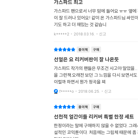
가스파드 최고
가스파드 팬으로서 너무 맘에 들어요 ㅠㅠ 옆에 
이 잘 드러나 있어요! 같이 온 가스파드님 싸인
기도 하고 더 재밌는 것 같습니
k*****2
2018.03.16.
신고
종이책
구매
선얼은 요 리커버판이 잘 나온듯
가스파드 작가의 팬들은 무조건 사고야 말았을..
을 그런책.오래전 보던 그 느낌을 다시 보면서
이럴까 하면서 뭔가 정곡을 찌
f*****o
2018.06.25.
신고
종이책
구매
선천적 얼간이들 리커버 특별 한정 세트
한정이라는 말에 구매하지 않을 수 없었다. 그래
설적인 코믹툰이다. 처음에는 그림체 때문에 좀 