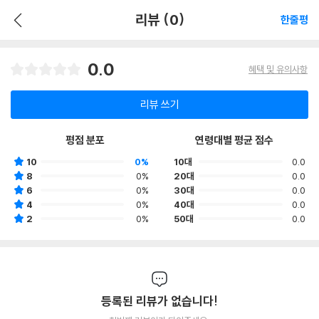
리뷰 (0)
한줄평
0.0
혜택 및 유의사항
리뷰 쓰기
평점 분포
연령대별 평균 점수
10
0%
10대
0.0
8
0%
20대
0.0
6
0%
30대
0.0
4
0%
40대
0.0
2
0%
50대
0.0
등록된 리뷰가 없습니다!