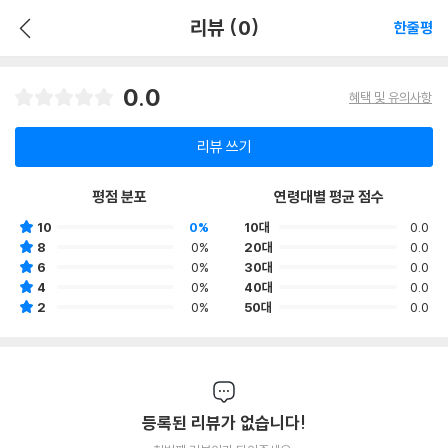
리뷰 (0)
한줄평
0.0
혜택 및 유의사항
리뷰 쓰기
평점 분포
연령대별 평균 점수
10
0%
10대
0.0
8
0%
20대
0.0
6
0%
30대
0.0
4
0%
40대
0.0
2
0%
50대
0.0
등록된 리뷰가 없습니다!