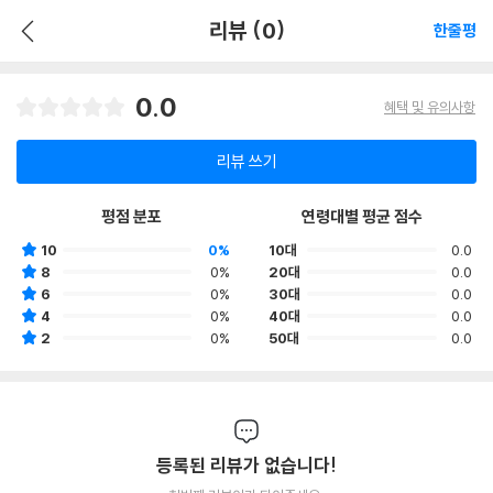
리뷰 (0)
한줄평
0.0
혜택 및 유의사항
리뷰 쓰기
평점 분포
연령대별 평균 점수
10
0%
10대
0.0
8
0%
20대
0.0
6
0%
30대
0.0
4
0%
40대
0.0
2
0%
50대
0.0
등록된 리뷰가 없습니다!