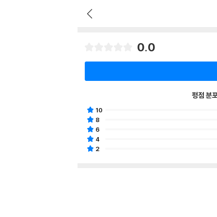
0.0
평점 분
10
8
6
4
2