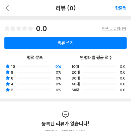
리뷰 (0)
한줄평
0.0
혜택 및 유의사항
리뷰 쓰기
평점 분포
연령대별 평균 점수
10
0%
10대
0.0
8
0%
20대
0.0
6
0%
30대
0.0
4
0%
40대
0.0
2
0%
50대
0.0
등록된 리뷰가 없습니다!