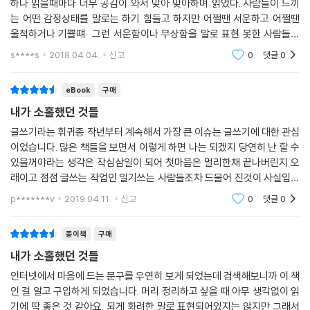
하나 읽을때마다 너무 공감이 와서 맞아 맞아하며 읽었다..사람들이 느끼
는 어떤 감정상태를 말로는 하기 힘들고 하지만 어쩔땐 서운하고 어쩔땐
울적하거나 기쁠떄 그런 서운함이나 무상함을 말로 표현 못한 사람들의
감정을 쉽게 쉽게 잘 써서 책장이 잘 넘어갔다..다 알고 느끼지만 마음대로
s****s
2018.04.04.
신고
0
댓글
0
안되고 지나면
eBook
구매
내가 소홀했던 것들
글쓰기라는 휘귀종 작년부터 계속해서 가장 큰 이슈는 글쓰기에 대한 관심
이었습니다. 많은 책들을 보면서 이렇게 하면 나는 되겠지 당연히 난 할 수
있을꺼야라는 생각은 작심삼일이 되어 첫마음은 멀리한채 끝나버린지 오
래이고 점점 글쓰는 작업인 일기쓰는 사람들조차 드물어 진것이 사실입니
다. 모든것이 전산으로 데이터화 되고 기술의 발전의 하루하루 달라지는
p*******v
2019.04.11.
신고
0
댓글
0
이 시점에서 자신
종이책
구매
내가 소홀했던 것들
인터넷에서 마음에 드는 문구를 우연히 보게 되었는데 검색해보니까 이 책
인 걸 알고 구입하게 되었습니다. 머리 정리하고 싶을 때 아무 생각없이 읽
기에 딱 좋은 것 같아요. 되게 화려한 말로 표현되어있지는 않지만 그래서