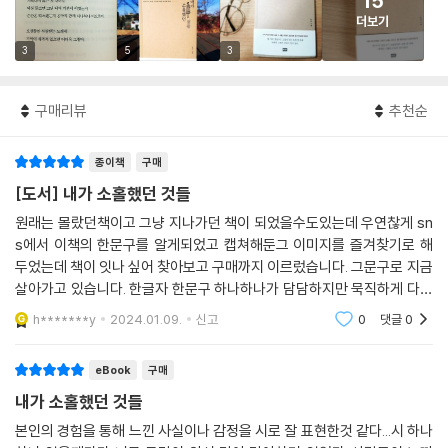
15
더보기
3
5
3
구매리뷰
추천순
종이책
구매
[도서] 내가 소홀했던 것들
원래는 몰랐던책이고 그냥 지나가던 책이 되었을수도있는데 우연찮게 sn
s에서 이책의 한문구를 알게되었고 캡쳐해둔그 이미지를 즐겨찾기로 해
두었는데 책이 잇나 싶어 찾아보고 구매까지 이르렀습니다. 그문구로 지금
살아가고 있습니다. 한글자 한문구 하나하나가 담담하지만 묵직하게 다가
오는책같아요 위로도 주고요 2018년책이면 한참전에 나왔을텐데 이제라
h*******y
2024.01.09.
신고
0
댓글
0
도 알게되 기쁩니다
eBook
구매
내가 소홀했던 것들
본인의 경험을 통해 느낀 사실이나 감정을 시로 잘 표현한것 같다...시 하나