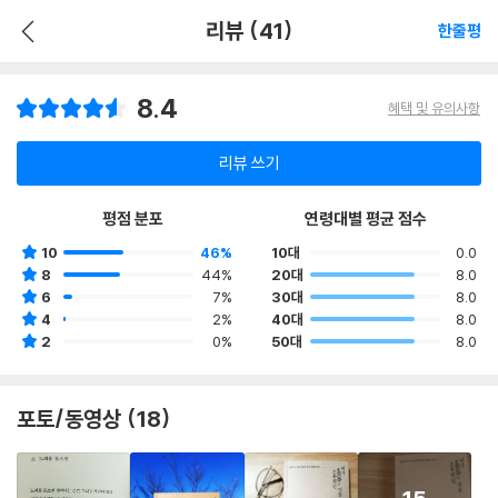
리뷰 (41)
한줄평
8.4
혜택 및 유의사항
리뷰 쓰기
평점 분포
연령대별 평균 점수
10
46%
10대
0.0
8
44%
20대
8.0
6
7%
30대
8.0
4
2%
40대
8.0
2
0%
50대
8.0
포토/동영상 (18)