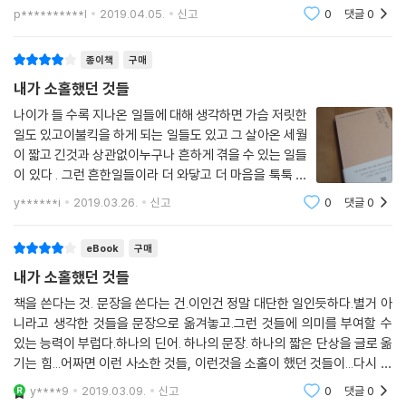
epub 파일로 출판사가 공급하도록 강제하는 것은 어떨까 합니다. 책 내용
p**********l
2019.04.05.
신고
0
댓글
0
은 저에게 많은
종이책
구매
내가 소홀했던 것들
나이가 들 수록 지나온 일들에 대해 생각하면 가슴 저릿한
일도 있고이불킥을 하게 되는 일들도 있고 그 살아온 세월
이 짧고 긴것과 상관없이누구나 흔하게 겪을 수 있는 일들
이 있다 . 그런 흔한일들이라 더 와닿고 더 마음을 툭툭 쳐
주는 것 같다 . -거절을 겁내지 말 것 스스로 더 단단한 사
y******i
2019.03.26.
신고
0
댓글
0
람이 되기 위해서는 거절을 겁내지 말아야 한다. ' 하지만
부탁을 거절하면 이 사람이 나를
eBook
구매
내가 소홀했던 것들
책을 쓴다는 것. 문장을 쓴다는 건.이인건 정말 대단한 일인듯하다.별거 아
니라고 생각한 것들을 문장으로 옮겨놓고.그런 것들에 의미를 부여할 수
있는 능력이 부럽다.하나의 딘어. 하나의 문장. 하나의 짧은 단상을 글로 옮
기는 힘...어짜면 이런 사소한 것들, 이런것을 소홀이 했던 것들이...다시 한
번 새롭게 다가오게 하는 것이 글의 힘이 아닐까 한다...다시 한번 글씀의
y****9
2019.03.09.
신고
0
댓글
0
힘이 부러