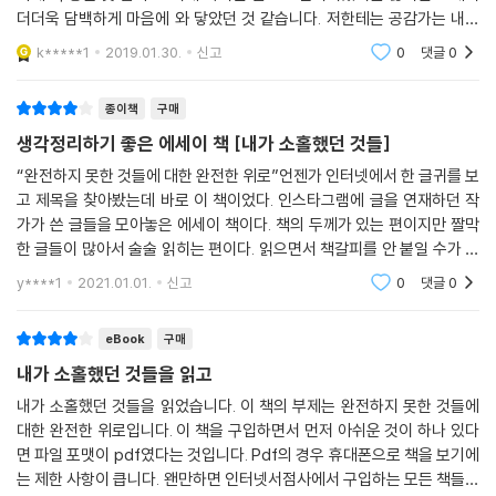
더더욱 담백하게 마음에 와 닿았던 것 같습니다. 저한테는 공감가는 내용
들이 많았어요. 사소한 감정들을 잘 표현해 낸 책이라고 생각합니다. 그리
k*****1
2019.01.30.
신고
0
댓글
0
고 너무 앞만보
종이책
구매
생각정리하기 좋은 에세이 책 [내가 소홀했던 것들]
“완전하지 못한 것들에 대한 완전한 위로”언젠가 인터넷에서 한 글귀를 보
고 제목을 찾아봤는데 바로 이 책이었다. 인스타그램에 글을 연재하던 작
가가 쓴 글들을 모아놓은 에세이 책이다. 책의 두께가 있는 편이지만 짤막
한 글들이 많아서 술술 읽히는 편이다. 읽으면서 책갈피를 안 붙일 수가 없
는 페이지가 많았다. 그만큼 마음에 와닿는 짧고 굵은 글들이 많았다. 여러
y****1
2021.01.01.
신고
0
댓글
0
주제로 작가
eBook
구매
내가 소홀했던 것들을 읽고
내가 소홀했던 것들을 읽었습니다. 이 책의 부제는 완전하지 못한 것들에
대한 완전한 위로입니다. 이 책을 구입하면서 먼저 아쉬운 것이 하나 있다
면 파일 포맷이 pdf였다는 것입니다. Pdf의 경우 휴대폰으로 책을 보기에
는 제한 사항이 큽니다. 왠만하면 인터넷서점사에서 구입하는 모든 책들은