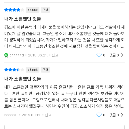
eBook
구매
내가 소홀했던 것들
평소에 이런 종류의 에세이물을 좋아하지는 않았지만 그래도 정말이지 재
미있개 잘 읽었습니다. 그동안 평소에 내가 소홀했던 것들에 대해 돌아보
며 생각하게 되었습니다. 작가가 말하고자 하는 것을 나 또한 생각하게 되
어서 사고방식이나 그동안 협소한 것에 사로잡힌 것을 탈피하는 것이 아주
좋았습니더, 아주 재미있게 잘 보았습니더, 추천드립니다, 아주 좋아요
c*****d
2018.06.21.
신고
0
댓글
0
eBook
구매
내가 소홀했던 것들
내가 소홀했던 것들작가의 이름 흔글처럼... 흔한 글로 가득 채워진 책이
다... 흔한 글이란.. 공감할수 있는 글 누구나 한번 생각해 보았을 이야기
를 담은 글이다. 그럼으로 인해서 나와 같은 생각을 다른사람들도 마음으
로는 스쳐가며 했겠구나 하면서 위안이 되고, 소소하기 읽기 좋은 책이었
던것 같다... 내가 소홀했던 것들 남도 소홀했던 것들 너도 나도 알았지
l*****8
2019.03.11.
신고
0
댓글
0
만, 흔한 생각이