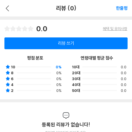
리뷰 (0)
한줄평
0.0
혜택 및 유의사항
리뷰 쓰기
평점 분포
연령대별 평균 점수
10
0%
10대
0.0
8
0%
20대
0.0
6
0%
30대
0.0
4
0%
40대
0.0
2
0%
50대
0.0
등록된 리뷰가 없습니다!