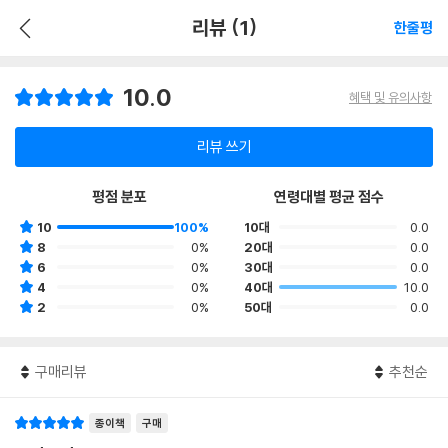
리뷰 (1)
한줄평
10.0
혜택 및 유의사항
리뷰 쓰기
평점 분포
연령대별 평균 점수
10
100%
10대
0.0
8
0%
20대
0.0
6
0%
30대
0.0
4
0%
40대
10.0
2
0%
50대
0.0
구매리뷰
추천순
종이책
구매