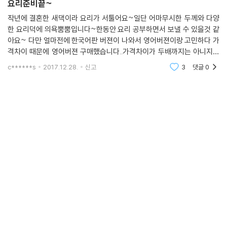
요리준비끝~
작년에 결혼한 새댁이라 요리가 서툴어요~일단 어마무시한 두께와 다양
한 요리덕에 의욕뿜뿜입니다~한동안 요리 공부하면서 보낼 수 있을것 같
아요~ 다만 얼마전에 한국어판 버젼이 나와서 영어버젼이랑 고민하다 가
격차이 때문에 영어버젼 구매했습니다..가격차이가 두배까지는 아니지만
한국어버젼이 많이 비싸게 나왔더라구요~~ 내년 이맘때쯤 이탈리아 요
c******s
2017.12.28.
신고
3
댓글
0
리라면 잘할수 있겠죠~! 열심