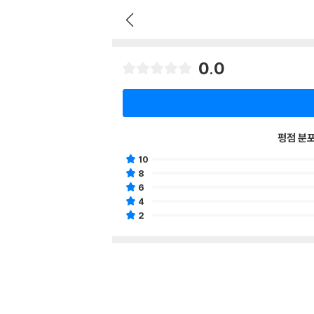
0.0
평점 분
10
8
6
4
2