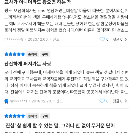
교사가 아니더라도 봤으면 하는 책
평소 오선화작가님 sns 염탐해왔는데정말 마음이 따뜻한 분이시라는게
느껴져서이번에 책을 구매하게됐습니다.저도 청소년을 정말정말 사랑하
는 예비교사로서이 책을 보는 내내 눈물만 났어요.한문장 한문장이 마음을
울려서 정말 따뜻해지는 경험을 했습니다.이런 어른이 많아진다면 청소년
들도 더 밝게 살아갈 수 있을거라 생각해요. 저도 그런 어른, 교사가 되고자
h*******9
2023.12.06.
신고
0
댓글
0
노력해야겠단 생각
종이책
구매
잔잔하게 퍼져가는 사랑
오래 전에 구매했는데, 이제야 책을 펴게 되었다. 좋은 책일 것 같아서 주변
의 교회학교 교사들과 교역자들에게 추천하고 직접 책을 구매해주기도 했
다. 정작 이제야 꼼꼼하게 책을 읽게 되었다.글이 무겁지 않지만, 힘이 있
다. 진심이 느껴지는 단어와 문장이다. 따뜻함이 곳곳에서 배여난다. 아이
들을 사랑하는 마음이 물씬 풍겨난다. 교사를 하다보면, 아이들을 담당하
m******1
2018.12.20.
신고
0
댓글
0
다보면 실패감이
종이책
구매
'진심' 참 쉽게 할 수 있는 말, 그러나 한 없이 무거운 단어