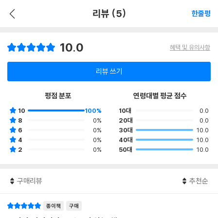
리뷰 (5)
한줄평
10.0
혜택 및 유의사항
리뷰 쓰기
평점 분포
연령대별 평균 점수
10
100%
10대
0.0
8
0%
20대
0.0
6
0%
30대
10.0
4
0%
40대
10.0
2
0%
50대
10.0
구매리뷰
추천순
종이책
구매