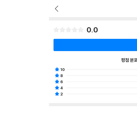
0.0
평점 분
10
8
6
4
2