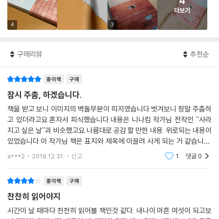
4
더보기
4
3
구매리뷰
추천순
종이책
구매
잠시 주춤, 하겠습니다.
책을 받고 보니 이미지의 벽돌부분이 띠지였습니다.벗겨보니 정말 주춤하
고 있더라고요.혼자서 피식했습니다.내용은 니나킴 작가님 전작인 ''사라
지고 싶은 날''과 비슷했고요.나름대로 공감 할 만한 내용. 위로되는 내용이
있었습니다.이 작가님 책은 표지와 제목에 이끌려 사게 되는 거 같습니다.
하필이면 사라지고 싶을 때, 주춤하고 싶을 때 저의 눈에 띄었거든요.암튼
a***2
2018.12.31.
신고
1
댓글
0
나름 괜찮은
종이책
구매
찬찬히 읽어야지
시간이 날 때마다 천천히 읽어볼 책인것 같다. 내나이 마흔 여섯이 되고보