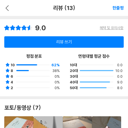
리뷰 (13)
한줄평
9.0
혜택 및 유의사항
리뷰 쓰기
평점 분포
연령대별 평균 점수
10
62%
10대
0.0
8
38%
20대
10.0
6
0%
30대
0.0
4
0%
40대
9.0
2
0%
50대
8.0
포토/동영상 (7)