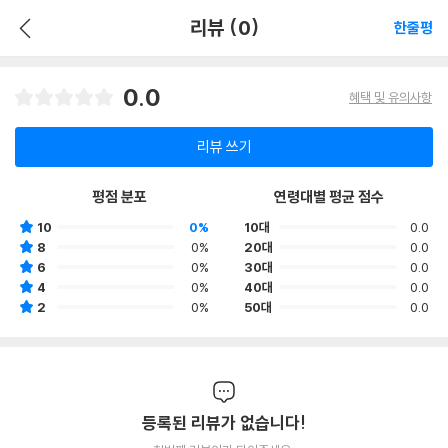
리뷰 (0)
한줄평
0.0
혜택 및 유의사항
리뷰 쓰기
평점 분포
연령대별 평균 점수
10
0%
10대
0.0
8
0%
20대
0.0
6
0%
30대
0.0
4
0%
40대
0.0
2
0%
50대
0.0
등록된 리뷰가 없습니다!