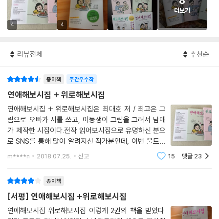
8
더보기
4
4
리뷰전체
추천순
종이책
주간우수작
연애해보시집 + 위로해보시집
연애해보시집 + 위로해보시집은 최대호 저 / 최고은 그
림으로 오빠가 시를 쓰고, 여동생이 그림을 그려서 남매
가 제작한 시집이다.전작 읽어보시집으로 유명하신 분으
로 SNS를 통해 많이 알려지신 작가분인데, 이번 울트라
모이스처 미니북을 통해 처음으로 만나볼 기회를 가지게
m****n
2018.07.25.
신고
15
댓글
23
되었다.한권으로 보이지만 사실 2권의 미니 시집을 책 표
지로 감싸고 있다.연애와 위로 두개의 테마 중 그
종이책
[서평] 연애해보시집 +위로해보시집
연애해보시집 위로해보시집 이렇게 2권의 책을 받았다.