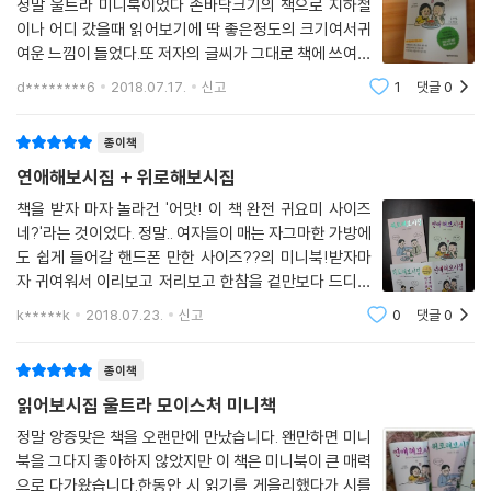
정말 울트라 미니북이었다 손바닥크기의 책으로 지하철
이나 어디 갔을때 읽어보기에 딱 좋은정도의 크기여서귀
여운 느낌이 들었다.또 저자의 글씨가 그대로 책에 쓰여있
어서 아 작가 글씨가 이렇구나~! 라는 생각도 들게되었
d********6
2018.07.17.
신고
1
댓글
0
다.저자의 말대로 연애해보시집은 조금 달달하고 설레는
글들이 있어서 읽어보면서 가슴이 두근두근 거리
종이책
연애해보시집 + 위로해보시집
책을 받자 마자 놀라건 '어맛! 이 책 완전 귀요미 사이즈
네?'라는 것이었다. 정말.. 여자들이 매는 자그마한 가방에
도 쉽게 들어갈 핸드폰 만한 사이즈??의 미니북!받자마
자 귀여워서 이리보고 저리보고 한참을 겉만보다 드디어
펼친 책!사실 이 책은 빨리 읽으면 정말 10분만에도 읽을
k*****k
2018.07.23.
신고
0
댓글
0
수 있고, 천천히 읽으면 하루종일도 읽을 수 있는 책이다.
"글자만 보면 10분, 그 글자들을 생각하
종이책
읽어보시집 울트라 모이스처 미니책
정말 앙증맞은 책을 오랜만에 만났습니다. 왠만하면 미니
북을 그다지 좋아하지 않았지만 이 책은 미니북이 큰 매력
으로 다가왔습니다.한동안 시 읽기를 게을리했다가 시를