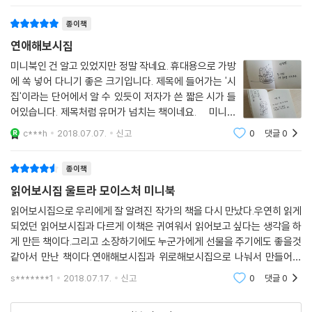
연애하던 그 때 그 시절 감성이 마구마구
종이책
연애해보시집
미니북인 건 알고 있었지만 정말 작네요. 휴대용으로 가방
에 쏙 넣어 다니기 좋은 크기입니다. 제목에 들어가는 '시
집'이라는 단어에서 알 수 있듯이 저자가 쓴 짧은 시가 들
어있습니다. 제목처럼 유머가 넘치는 책이네요. 미니북
세트에는 '연애해보시집'과 '위로해보시집'이 있습니다.
c***h
2018.07.07.
신고
0
댓글
0
연애에 관한 알콩달콩한 이야기와 힘든 삶을 살고 있는 젊
은이들을 위한 이야기가 담겨 있습니
종이책
읽어보시집 울트라 모이스처 미니북
읽어보시집으로 우리에게 잘 알려진 작가의 책을 다시 만났다.우연히 읽게
되었던 읽어보시집과 다르게 이책은 귀여워서 읽어보고 싶다는 생각을 하
게 만든 책이다.그리고 소장하기에도 누군가에게 선물을 주기에도 좋을것
같아서 만난 책이다.연애해보시집과 위로해보시집으로 나눠서 만들어진
울트라 모이스처 미니북이다.읽어보시집, 이 시 봐라, 읽어보시집 2에서
s*******1
2018.07.17.
신고
0
댓글
0
연애에 대한 시는