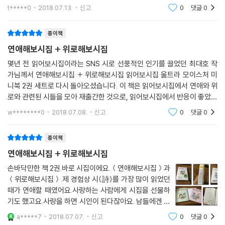
요 책을 펼치면 속닥 속닥 속삭이듯 내용들이 간결하면서
t*****0
2018.07.13.
신고
0
댓글
0
가슴에 와 닿더라구요 고딩 울 아이는 위로해보시집을 무
척이나 맘에 들어 하네요 연애와 위로를 주제
종이책
연애해보시집 + 위로해보시집
몇년 전 읽어보시집이라는 SNS 시로 선풍적인 인기를 끌었던 최대호 작
가님께서 연애해보시집 + 위로해보시집 읽어보시집 울트라 모이스처 미
니북 2권 세트로 다시 돌아오셨습니다. 이 책은 읽어보시집에서 연애와 위
로와 관련된 시들을 모아 재출간한 것으로, 읽어보시집에서 반응이 좋았던
명시들과 더불어 새롭게 쓰여진 신작 시들도 포함되어 있습니다. 울트라
w********0
2018.07.08.
신고
0
댓글
0
미니북이라는 이름에
종이책
연애해보시집 + 위로해보시집
손바닥만한 책 2권.바로 시집이에요.＜연애해보시집＞과
＜위로해보시집＞.제 경험상 시(詩)를 가장 많이 읽었던
때가 연애할 때였어요.사랑하는 사람에게 시집을 선물하
기도 했고요.사랑을 하면 시인이 된다잖아요. 남들에겐 유
치해 보여도, 자꾸만 오글거리는 말을 하고 감성 터지는
a*****7
2018.07.07.
신고
0
댓글
0
글을 쓰게 돼요.최대호님의 글과 최고은님의 그림을 보니,