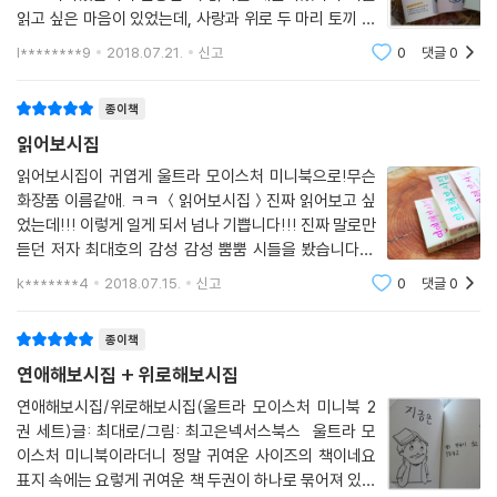
읽고 싶은 마음이 있었는데, 사랑과 위로 두 마리 토끼 다
잡을 수 있는 주제라 더욱 좋았습니다.연애세포가 다 죽었
l********9
2018.07.21.
신고
0
댓글
0
다고 생각했었는데, 잔잔한 일상의 생각들을 접한 것임에
도 불구하고 저도 모르게 설레여져서
종이책
읽어보시집
읽어보시집이 귀엽게 울트라 모이스처 미니북으로!무슨
화장품 이름같애. ㅋㅋ ＜읽어보시집＞진짜 읽어보고 싶
었는데!!! 이렇게 일게 되서 넘나 기쁩니다!!! 진짜 말로만
듣던 저자 최대호의 감성 감성 뿜뿜 시들을 봤습니다!!!
특히 이번 책은 ＜읽어보시집＞, ＜이 시봐라＞ 그리고
k*******4
2018.07.15.
신고
0
댓글
0
＜읽어보시집 시즌2＞에서 감성 시만 엮은 베스트 에디
션!!!!!!!이라는 사실!!!근데 알고 보니까 저자
종이책
연애해보시집 + 위로해보시집
연애해보시집/위로해보시집(울트라 모이스처 미니북 2
권 세트)글: 최대로/그림: 최고은넥서스북스 울트라 모
이스처 미니북이라더니 정말 귀여운 사이즈의 책이네요
표지 속에는 요렇게 귀여운 책 두권이 하나로 묶어져 있네