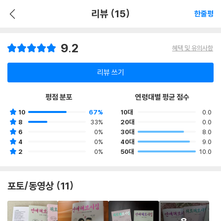
리뷰 (15)
한줄평
9.2
혜택 및 유의사항
리뷰 쓰기
평점 분포
연령대별 평균 점수
10
67%
10대
0.0
8
33%
20대
0.0
6
0%
30대
8.0
4
0%
40대
9.0
2
0%
50대
10.0
포토/동영상 (11)