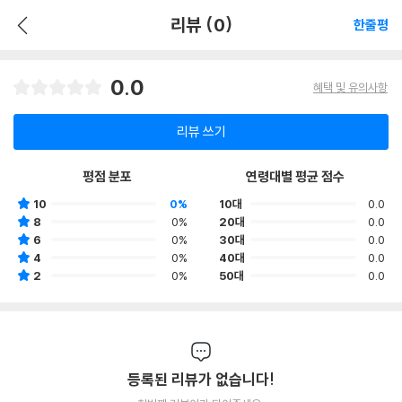
리뷰 (0)
한줄평
0.0
혜택 및 유의사항
리뷰 쓰기
평점 분포
연령대별 평균 점수
10
0%
10대
0.0
8
0%
20대
0.0
6
0%
30대
0.0
4
0%
40대
0.0
2
0%
50대
0.0
등록된 리뷰가 없습니다!