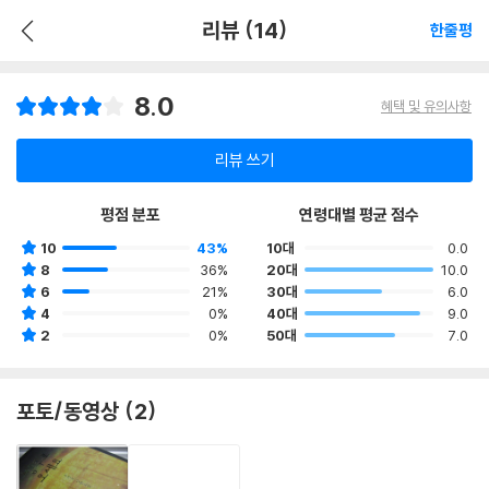
리뷰 (14)
한줄평
8.0
혜택 및 유의사항
리뷰 쓰기
평점 분포
연령대별 평균 점수
10
43%
10대
0.0
8
36%
20대
10.0
6
21%
30대
6.0
4
0%
40대
9.0
2
0%
50대
7.0
포토/동영상 (2)