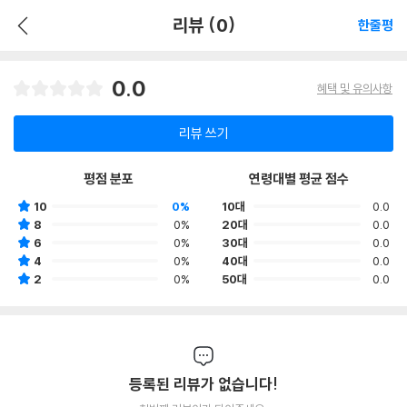
리뷰 (0)
한줄평
0.0
혜택 및 유의사항
리뷰 쓰기
평점 분포
연령대별 평균 점수
10
0%
10대
0.0
8
0%
20대
0.0
6
0%
30대
0.0
4
0%
40대
0.0
2
0%
50대
0.0
등록된 리뷰가 없습니다!