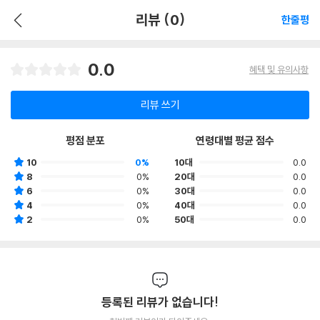
리뷰 (0)
한줄평
0.0
혜택 및 유의사항
리뷰 쓰기
평점 분포
연령대별 평균 점수
10
0%
10대
0.0
8
0%
20대
0.0
6
0%
30대
0.0
4
0%
40대
0.0
2
0%
50대
0.0
등록된 리뷰가 없습니다!