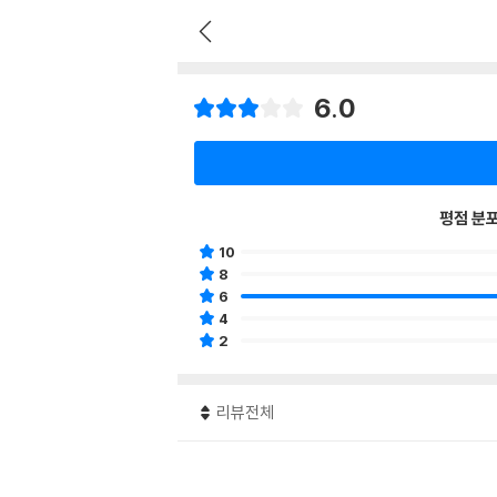
6.0
평점 분
10
8
6
4
2
리뷰전체