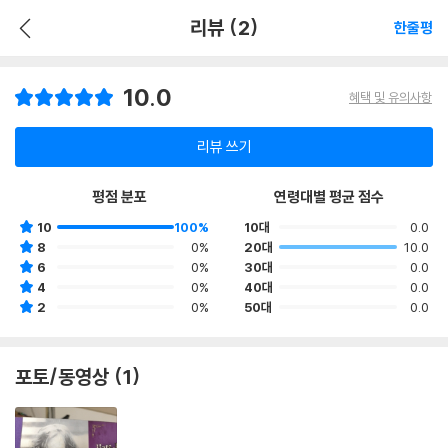
리뷰 (2)
한줄평
10.0
혜택 및 유의사항
리뷰 쓰기
평점 분포
연령대별 평균 점수
10
100%
10대
0.0
8
0%
20대
10.0
6
0%
30대
0.0
4
0%
40대
0.0
2
0%
50대
0.0
포토/동영상 (1)