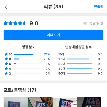
리뷰 (35)
한줄평
9.0
혜택 및 유의사항
리뷰 쓰기
평점 분포
연령대별 평균 점수
10
71%
10대
0.0
8
20%
20대
8.0
6
9%
30대
9.0
4
0%
40대
9.0
2
0%
50대
9.0
포토/동영상 (17)