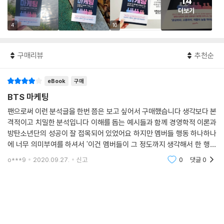
14
더보기
4
10
구매리뷰
추천순
eBook
구매
BTS 마케팅
팬으로써 이런 분석글을 한번 쯤은 보고 싶어서 구매했습니다 생각보다 본
격적이고 치밀한 분석입니다 이해를 돕는 예시들과 함께 경영학적 이론과
방탄소년단의 성공이 잘 접목되어 있었어요 하지만 멤버들 행동 하나하나
에 너무 의미부여를 하셔서 '이건 멤버들이 그 정도까지 생각해서 한 행동
은 아닌데' 생각이 드는 부분들이 있었어요 그리고 많은 이론들이 설명돼
o***9
2020.09.27.
신고
0
댓글
0
있는데 결국 같은