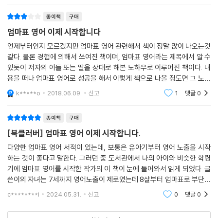
종이책
구매
엄마표 영어 이제 시작합니다
언제부터인지 모르겠지만 엄마표 영어 관련해서 책이 정말 많이 나오는것
같다. 물론 경험에 의해서 쓰여진 책이며, 엄마표 영어라는 제목에서 알 수
있듯이 저자의 아들 또는 딸을 상대로 해본 노하우로 이루어진 책이다. 내
용을 떠나 엄마표 영어로 성공을 해서 이렇게 책으로 나올 정도면 그 노력
은 충분히 박수받아 마땅한 것 같다. 하지만 우리 아이도 책 속의 주인공처
k*****o
2018.06.09.
신고
1
댓글
0
럼 된다는 보
종이책
구매
[북클러버] 엄마표 영어 이제 시작합니다.
다양한 엄마표 영어 서적이 있는데, 보통은 유아기부터 영어 노출을 시작
하는 것이 좋다고 말한다. 그러던 중 도서관에서 나의 아이와 비슷한 학령
기에 엄마표 영어를 시작한 작가의 이 책이 눈에 들어와서 읽게 되었다. 글
쓴이의 자녀는 7세까지 영어노출이 제로였는데 8살부터 엄마표로 부단히
학습하기 시작하여 16세에 해외대학에 입학하였다. 하루 3시간씩 원서 읽
c********i
2024.05.31.
신고
0
댓글
0
기를 근반으로 한