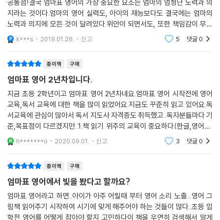
공통점!결국 엄마표 영어의 가장 중요한 요소는 엄마의 엄청난 노력과 의
지라는 것이다.엄마의 영어 실력도, 아이의 재능보다도 결국에는 엄마의
노력과 의지에 모든 것이 달려있다.위안이 되면서도, 또한 책임감이 무겁
게 느껴지는 순간이었다.이 책은 아이가 7살 정도 되면서부터 영어를 처음
k***s
2019.01.26.
신고
5
댓글
0
시작했다는 점에
종이책
구매
엄마표 영어 2년차입니다.
지금 초등 2학년이고 엄마표 영어 2년차네요.엄마표 영어 시작전에 영어
교육,독서 교육에 대한 책을 많이 읽었어요.지금도 꾸준히 읽고 있어요.독
서교육에 관심이 많아서 독서 지도사 자격증도 취득했고..독자분들마다 기
준,목표점이 다르겠지만..1.책 읽기 위주의 교육이 중요하다(한글,영어)2.
엄마의 영어 수준이 높지 않다.3.꾸준히 기다릴 수 있는 성격의 엄마다(최
h*******o
2020.09.01.
신고
3
댓글
0
소 1년은 해야 아
종이책
구매
엄마표 영어에서 빛을 봤다고 할까요?
엄마표 영어라고 하면..아이가 아주 어릴때 부터 영어 소리 노출...영어 그
림책 읽어주기 시작하여 시기에 맞게 해주어야 하는 것들이 많다..초등 입
학전 영어를 어떻게 잡아야 할지 고민하다이 책을 우연히 검색해서 알게