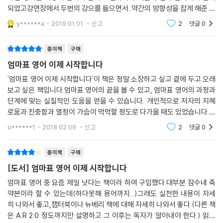
되었고강연장에서 두번의 강으를 들으면서..약간의 방향성을 잡게 해준 지
침서 같은 책이다..한글이 완벽히 자리 잡힌 초등 부터 집중적으로 영어에
y******a
2019.01.01.
신고
2
댓글
0
발을 담글수 있
종이책
구매
엄마표 영어 이제 시작합니다
'엄마표 영어 이제 시작합니다'이 책은 정말 소장하고 싶고 곁에 두고 오래
보고 싶은 책입니다.엄마표 영어의 끝을 볼 수 있고, 엄마표 영어의 과정과
단계에 맞는 실질적인 도움을 얻을 수 있습니다. 개인적으로 저자의 지혜
로움과 진중함과 열정이 가슴이 먹먹할 정도로 다가올 때도 있었습니다.또
한 이 길이 맞다 여겨지는 것에 대한 추진력과 담대함등 내면적인 측면에
o******1
2018.02.09.
신고
2
댓글
0
서 정말 많은
종이책
구매
[도서] 엄마표 영어 이제 시작합니다
엄마표 영어 중 요즘 제일 낫다는 책이라 하여 구입했다.대부분 잠수네 축
약본이라 할 수 있는데(하다못해 용어까지...)그래도 실천한 내용이 자세
히 나와서 좋고,챕터북이나 뉴베리 책에 대해 자세히 나와서 좋다.(다른 책
은 A.R 2.0 정도까지만 설명하고 그 이후는 독자가 알아내야 한다.) 읽기