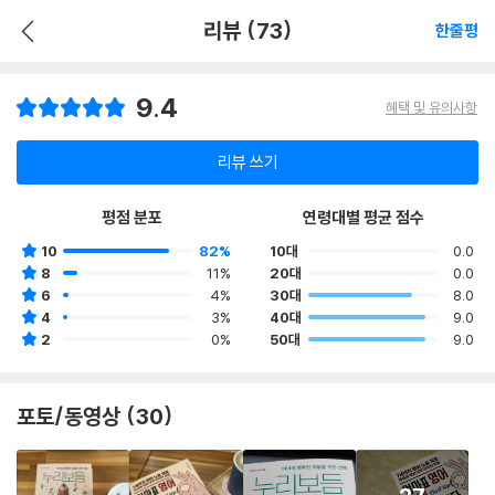
리뷰 (73)
한줄평
9.4
혜택 및 유의사항
리뷰 쓰기
평점 분포
연령대별 평균 점수
10
82%
10대
0.0
8
11%
20대
0.0
6
4%
30대
8.0
4
3%
40대
9.0
2
0%
50대
9.0
포토/동영상 (30)