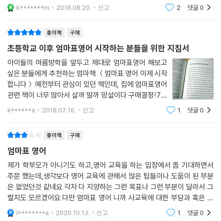
편하고 사진도 많고, 솔직 담담한 내용이라서 추천한다. (아이가 아들인지
k*******m
2018.08.20.
신고
2
댓글
0
딸인지는 짐작
종이책
구매
초등학교 이후 엄마표영어 시작하는 분들을 위한 지침서
아이들의 여름방학을 앞두고 제대로 엄마표영어 해보고
싶은 분들에게 추천하는 엄마책 ＜엄마표 영어 이제 시작
합니다＞.예전부터 관심이 있던 책인데, 집에 엄마표영어
관련 책이 너무 많아서 살까 말까 망설이다 구매결정!7세
까지 영어노출 제로, 초등학교 입학후부터 초등학교 6년
k******a
2018.07.16.
신고
1
댓글
0
간 엄마표영어+반디표영어(고학년부터는 스스로 영어
공부법 적용+영어그룹과외)로 배우고 중학교부
종이책
구매
엄마표 영어
제가 학부모가 아니기도 하고,영어 교육을 하는 입장에서 좀 기대하면서
주문 했는데,생각보다 영어 교육에 관해서 많은 팁들이나 도움이 된 부분
은 없었던것 같네요.각자 다 지양하는 그런 목표나 그런 부분이 달라서 그
럴지도 모르겠어요.다만 엄마표 영어 니까 사교육에 대한 부담과 혹은 엄
마표 영어에 대한 팁을 받고 싶은 분들에게는 도움이 되실지 모르겠습니
l********a
2020.10.13.
신고
1
댓글
0
다.마지막 페이지 에