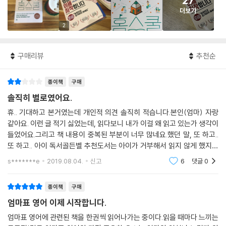
27
더보기
2
구매리뷰
추천순
종이책
구매
솔직히 별로였어요.
휴.. 기대하고 본거였는데 개인적 의견 솔직히 적습니다.본인(엄마) 자랑
같아요. 이런 글 적기 싫었는데, 읽다보니 내가 이걸 왜 읽고 있는가 생각이
들었어요.그리고 책 내용이 중복된 부분이 너무 많네요.했던 말, 또 하고..
또 하고.. 아이 독서골든벨 추천도서는 아이가 거부해서 읽지 않게 했지만
엄마가 만든 독서목록 리스트는 있다는 내용도 있고...앞뒤가 안 맞고 이해
s*******e
2019.08.04.
신고
6
댓글
0
안 되는
종이책
구매
엄마표 영어 이제 시작합니다.
엄마표 영어에 관련된 책을 한권씩 읽어나가는 중이다.읽을 때마다 느끼는