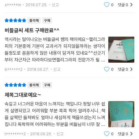
서체를 접하도록 해주셔서 감사할따름이에요말씀대로 열
s*****m
2018.07.25.
신고
0
댓글
0
심히 따라쓰기하다 보면 언젠가는 1년 365일 캘태기인
제글씨도 찾아가겠죠^^버들쌤의 깊이있는 글씨책
종이책
구매
버들글씨 세트 구매완료^^
역시라는 말이나오는 버들글씨 쌤의 책이에요~캘리그라
피의 기본중에 기본이 교과서가 되지않을까라는 생각이
들정도로 꼼꼼하게 많은 내용이 담겨져 있네요^^선긋기
부터 차근차근 따라하다보면캘리그라피 전문가가 될 것
같은 느낌적인 느낌♡같이 구매한 연습노트는 페이지표
b******2
2018.06.27.
신고
0
댓글
0
시가 다 되어있어서 연계해서 연습하기 좋게 구성되어 있
네요~다른 캘리그라피 책들 구매해보았지만버들
종이책
구매
제목그대로예요~
속깊고 너그러운 마음이 느껴지는 책입니다.정말 너무 쉽
게 설명되있고 어려워할 부분 콕콕 찍어 알려주시니...책
을 살짝만 들쳐봐도 얼마나 새심하게 책을쓰셨는지 느껴
집니다.독학하며 어려워하는 부분을 버들님이 너무 잘 이
해할수 있게 설명과 따라쓰기를 해주셔서 많은 도움 받을
t********2
2018.06.25.
신고
0
댓글
0
거 같아요...캘리책 많은걸 갖고 있는데 초보자에게 정말