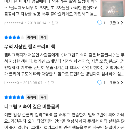
이지 한 페이지 넘길때마다 역쉬라는 말과 느낌이 팍~
~!!글씨체도 너무 이쁘지만 초보자들을 배려한 친절하고
꼼꼼하고 자상한 설명 너무 좋아요카페도 가입하고 블로
그도 방문해보고 인스타도 보면서 열씸히 배우겠습니다
g*******4
2018.08.14.
신고
1
댓글
0
버들샘들처럼 쓸 수 있는 그날까지 매일매일 써보겠습니
다좋은책 너그럽고 속이 깊은 책 감사합니다
종이책
구매
무척 자상한 캘리크라피 책
캘리그라피가 처음인 사람들에게 ＜너그럽고 속이 깊은 버들글씨＞는 무
척 자상한 책이다. 캘리펜 소개부터 시작해서 선연습, 자음,모음,된소리,겹
받침까지 기초를 탄탄히 연습시켜준다.획으로 감성표현하는 기법이라던
가 글씨의 구도에 따라 다양한 느낌으로 표현하는 방법까지 섬세하게 설명
하고 있다.붓글씨로 캘리를 배우기 시작해서 두달이 지난 지금은 붓펜의
b*****0
2018.08.07.
신고
1
댓글
0
매력에 빠져서 붓보다
종이책
구매
너그럽고 속이 깊은 버들글씨
예쁜 감성 손글씨 캘리그라피를 배우고 연습한지 벌써 2년이 되어 가네
요...기간은 꽤 오래 되었지만.. 연습을 열심히 하지 못해서 아직 실력은 많
이 좋지 않아요...그래서 캘리그라피 관련 책들을 보면 자꾸만 눈길이 가곤