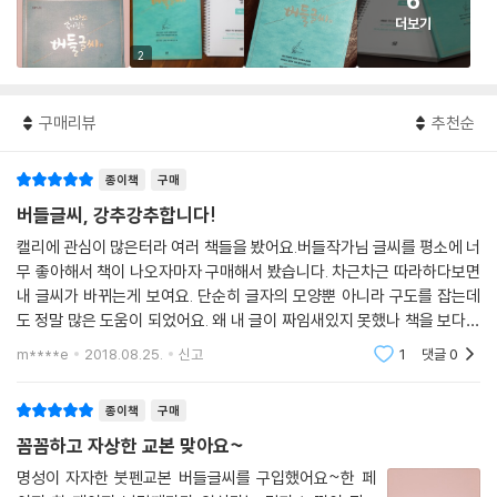
6
더보기
2
구매리뷰
추천순
종이책
구매
버들글씨, 강추강추합니다!
캘리에 관심이 많은터라 여러 책들을 봤어요.버들작가님 글씨를 평소에 너
무 좋아해서 책이 나오자마자 구매해서 봤습니다. 차근차근 따라하다보면
내 글씨가 바뀌는게 보여요. 단순히 글자의 모양뿐 아니라 구도를 잡는데
도 정말 많은 도움이 되었어요. 왜 내 글이 짜임새있지 못했나 책을 보다보
니 알수있더라구요~처음부터 끝까지 놓치지않고 쭉 다 봤어요. 친절하고
m****e
2018.08.25.
신고
1
댓글
0
꼼꼼한 설명에 매
종이책
구매
꼼꼼하고 자상한 교본 맞아요~
명성이 자자한 붓펜교본 버들글씨를 구입했어요~한 페