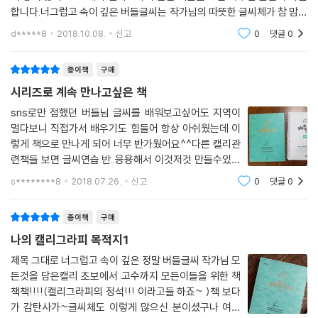
합니다.너그럽고 속이 깊은 버들글씨는 작가님의 따뜻한 글씨체가 참 맘에
들었습니다.초보자가 공부하기도 좋고, 저처럼 조금 배운 사람들도 보기
d*****8
2018.10.08.
신고
0
댓글
0
좋아요...여러
종이책
구매
시리즈로 계속 만나고싶은 책
sns로만 접했던 버들님 글씨를 배워보고싶어도 지역이
멀다보니 직접가서 배우기도 힘들어 항상 아쉬웠는데 이
렇게 책으로 만나게 되어 너무 반가웠어요^^다른 캘리관
련책들 보면 글씨연습 반..응용해서 이것저것 만들수있는
것들 반..으로 구성된 책들이 많았는데.버들님 책은 따라
s********8
2018.07.26.
신고
0
댓글
0
쓰다보면 글씨연습은 정말 제대로 할 수 있을 것같은.. 백
프로 글씨연습내용으로 구성되어있어서 좋은것
종이책
구매
나의 캘리그라피 목적지1
제목 그대로 너그럽고 속이 깊은 정말 버들글씨 작가님 모
든것을 담은캘리 초보에서 고수까지 모든이들을 위한 책
책책!!!!(캘리그라피의 정석!!! 이라고들 하죠~ )책 보다
가 감탄사가~글씨체도 이렇게 많으신 분이셨구나 여러