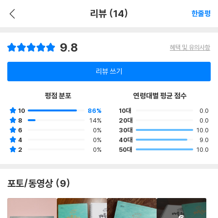
리뷰 (14)
한줄평
9.8
혜택 및 유의사항
리뷰 쓰기
평점 분포
연령대별 평균 점수
10
86%
10대
0.0
8
14%
20대
0.0
6
0%
30대
10.0
4
0%
40대
9.0
2
0%
50대
10.0
포토/동영상 (9)