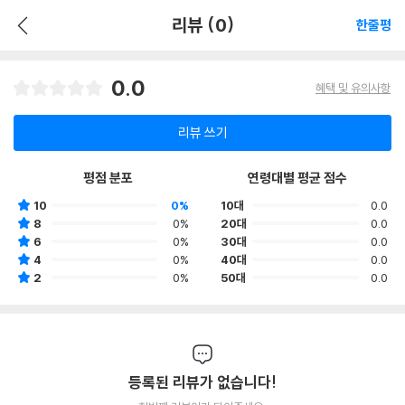
리뷰 (0)
한줄평
0.0
혜택 및 유의사항
리뷰 쓰기
평점 분포
연령대별 평균 점수
10
0%
10대
0.0
8
0%
20대
0.0
6
0%
30대
0.0
4
0%
40대
0.0
2
0%
50대
0.0
등록된 리뷰가 없습니다!