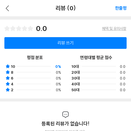
리뷰 (0)
한줄평
0.0
혜택 및 유의사항
리뷰 쓰기
평점 분포
연령대별 평균 점수
10
0%
10대
0.0
8
0%
20대
0.0
6
0%
30대
0.0
4
0%
40대
0.0
2
0%
50대
0.0
등록된 리뷰가 없습니다!