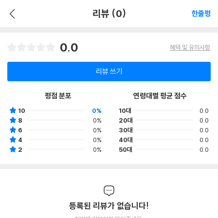
리뷰 (0)
한줄평
0.0
혜택 및 유의사항
리뷰 쓰기
평점 분포
연령대별 평균 점수
10
0%
10대
0.0
8
0%
20대
0.0
6
0%
30대
0.0
4
0%
40대
0.0
2
0%
50대
0.0
등록된 리뷰가 없습니다!