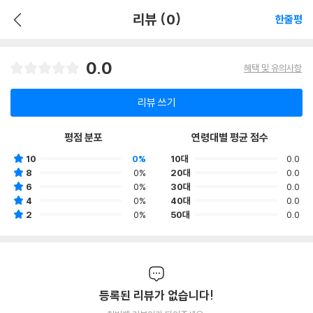
리뷰 (0)
한줄평
0.0
혜택 및 유의사항
리뷰 쓰기
평점 분포
연령대별 평균 점수
10
0%
10대
0.0
8
0%
20대
0.0
6
0%
30대
0.0
4
0%
40대
0.0
2
0%
50대
0.0
등록된 리뷰가 없습니다!