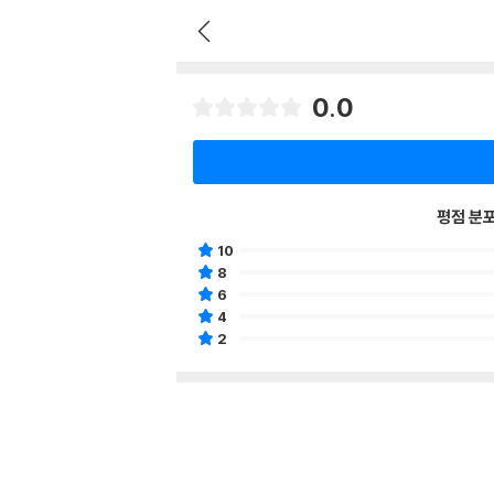
0.0
평점 분
10
8
6
4
2