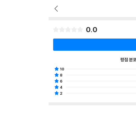
0.0
평점 분
10
8
6
4
2