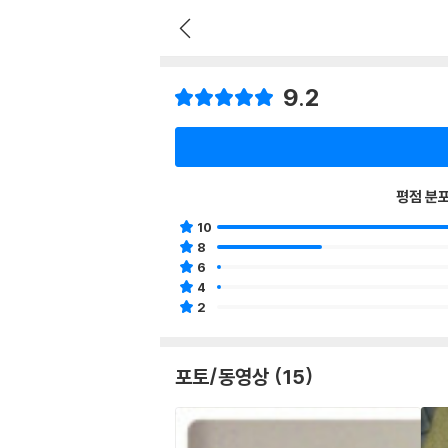
9.2
평점 분
10
8
6
4
2
포토/동영상 (15)