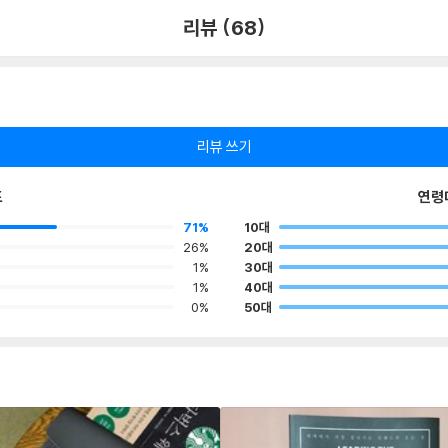
리뷰 (68)
리뷰 쓰기
포
연령
71%
10대
26%
20대
1%
30대
1%
40대
0%
50대