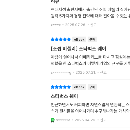
리뷰
현대지성 출판사에서 출간된 조셉 미쳴리 작가님
원칙 5가지와 경영 전략에 대해 알아볼 수 있는
x***x
2025.07.26.
신고
eBook
구매
[조셉 미첼리] 스타벅스 웨이
아침에 일어나서 아메리카노를 마시고 점심에는 
역할을 한 스타벅스가 어떻게 기업의 규모를 키웠
s********g
2025.07.21.
신고
eBook
구매
스타벅스 웨이
친근하면서도 커피하면 자연스럽게 연관되는 스
스가 원칙들을 이어나가며 추구해나가는 가치와 
s*****e
2025.04.26.
신고