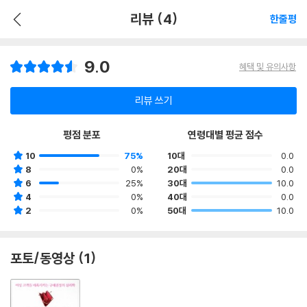
리뷰 (4)
한줄평
9.0
혜택 및 유의사항
리뷰 쓰기
평점 분포
연령대별 평균 점수
10
75%
10대
0.0
8
0%
20대
0.0
6
25%
30대
10.0
4
0%
40대
0.0
2
0%
50대
10.0
포토/동영상 (1)