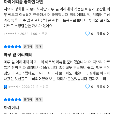
아리에티를 좋아한다면
지브리 영화를 다 좋아하지만 마루 밑 아리에티 작품은 배경과 공간을 너
무 예쁘고 아름답게 연출해서 더 좋아합니다. 아리에티의 방, 캐릭터 구상
과정 등을 볼 수 있고 고화질의 큰 판형 아트북으로 보니 더 좋아요! 표지도
예쁘고 소장할만한 가치가 있어요
s*****6
2024.11.09.
신고
0
댓글
0
종이책
구매
마루 밑 아리에티
마루 밑 아리에티 더 지브리 아트북 리뷰를 준비했습니다. 더 지브리 아트
북은 진짜 진짜 퀄리티가 예술입니다. 종이질도 두툼하니 좋고, 책도 무게
감있어 고급스럽네요. 그리고 이미지 보드화도 예술이고, 실제로 애니에
나왔던 컷신들도 수록되어있어 보는 재미가 쏠쏠했습니다. 진짜 지브리 팬
으로서 돈이 아깝지 않더라고요. 겉표지도 반들 반들해서 촉감도 좋고요!
k****i
2023.07.11.
신고
0
댓글
0
종이책
구매
아리에티