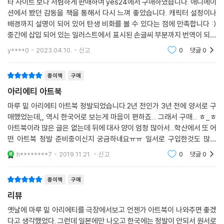
타 사이트 보다 저렴하게 판매하여 yes24에서 구매하였습니다. 애니메이
션에서 봤던 감동을 책을 통해서 다시 느껴 좋았습니다. 캐릭터 설정이나
배경까지 설명이 되어 있어 탄생 비화를 볼 수 있다는 점에 만족합니다 :)
중간에 삽입 되어 있는 일러스트에서 표시된 손글씨 부분까지 번역이 되었
다면 좋았을텐데 하는 아쉬움이 있습니다만, 대체적으로 만족스러운 책입
y****0
2023.04.10.
신고
0
댓글
0
니다.
종이책
구매
아리에티 아트북
마루 밑 아리에티 아트북 정발되었습니다.2년 전인가 3년 전에 양서로 구
매했었는데,, 역시 한국어로 보는게 마음이 편하죠... 그래서 구매... ㅎ_ㅎ
아트북이라 많은 글은 없는데 뒤에 대사 양이 엄청 많아서...학산에서 또 어
떤 아트북 정발 준비중이신지 궁금하네요ㅠㅠ 일서로 구입한것도 많은
데,,,아무튼 좋습니다~!! 그림 보면서 기분 좋아져요~ 이 감독님의 또다
h********7
2019.11.21.
신고
0
댓글
0
른 그림체 매력이
종이책
구매
리뷰
옛날에 마루 밑 아리에티를 극장에서보고 언젠가 아트북이 나와주면 좋겠
다고 생각했었다. 그런데 일본에만 나오고 한국에는 정발이 안되서 원서로