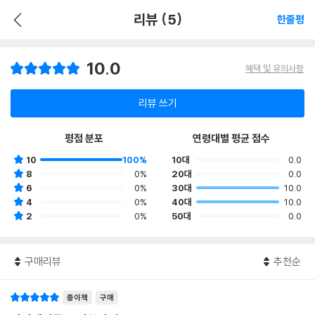
리뷰 (5)
한줄평
10.0
혜택 및 유의사항
리뷰 쓰기
평점 분포
연령대별 평균 점수
10
100%
10대
0.0
8
0%
20대
0.0
6
0%
30대
10.0
4
0%
40대
10.0
2
0%
50대
0.0
구매리뷰
추천순
종이책
구매