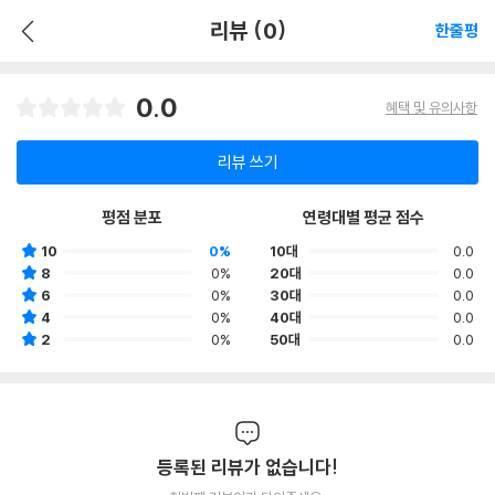
리뷰 (0)
한줄평
0.0
혜택 및 유의사항
리뷰 쓰기
평점 분포
연령대별 평균 점수
10
0%
10대
0.0
8
0%
20대
0.0
6
0%
30대
0.0
4
0%
40대
0.0
2
0%
50대
0.0
등록된 리뷰가 없습니다!