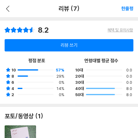
리뷰 (7)
한줄평
8.2
혜택 및 유의사항
리뷰 쓰기
평점 분포
연령대별 평균 점수
10
57%
10대
0.0
8
29%
20대
0.0
6
0%
30대
0.0
4
14%
40대
8.0
2
0%
50대
8.0
포토/동영상 (1)