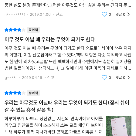
듯한 삶도 분명 존재한다.그러한 아무것도 아닌 삶을 우리는 견디지 못하
는것 같다.스스로의 자존감도 그러하지만 욕망의 주체자로서 우리는 그러
n********1
2019.04.06.
신고
0
댓글
0
한 삶을 용인, 아
종이책
아무 것도 아닐 때 우리는 무엇이 되기도 한다.
아무 것도 아닐 때 우리는 무엇이 되기도 한다.숲포토에세이이 책은 저자
의 여행기, 여행 산문집이라고 할 수 있다.책의 외형은 다소 묵직하고 사진
도 한 면에 꽉 차있고글밥 또한 빽빽하지만내 주변에서도 충분히 일어났을
법한 일들에어떻게 생각하느냐, 그 일에 대해 어떤 마음의 자세로 대하느
냐를곰곰히 생각해 보게 한다.내가 가진 모든 것이 본시 내 것이 아니었으
g****n
2019.04.16.
신고
0
댓글
0
니저자는 여행
종이책
우리는 아무것도 아닐때 우리는 무엇이 되기도 한다(잠시 쉬어
갈 수 있는 휴식 같은 책)
하루하루가 바쁘고 정신없는 시간의 연속이에요.아이를
키우고 집안일을 하며 소소하게 쓰는 글을 채우다 보면어
느새 하루가 훌쩍 지나가버린 곤하죠.가끔은 여유를 느끼