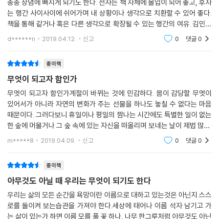
종종 상념에 빠지게 되기도 한다. 전자는 책 자체에 몰입이 되어 좋고, 후자
는 행간 사이사이에 쉬어가며 내 상황이나 생각으로 치환할 수 있어 좋다.
책을 통해 같거나 혹은 다른 생각으로 확장될 수 있는 행간의 여유. 김인자
의 책은 후자에 속한다.저자의 글을 처음 접한 것은 페이스북을 통해서였
d******n
2019.04.12.
신고
0
댓글
0
다. 세계
종이책
무엇이 되고자 함인가
무엇이 되고자 함인가계절이 바뀌는 것에 민감하다. 몸이 감당할 무엇이
있어서가 아니라 자연의 변화가 주는 선물을 하나도 놓칠 수 없다는 마음
때문이다. 그러다보니 휴일이나 평일의 짬나는 시간에도 특별한 일이 없는
한 숲에 머물거나 그 숲 속에 있는 자신을 떠올리며 보네는 날이 제법 많다.
언제부턴가 숲을 찾았고 그것이 일상이 된 하루가 쌓여서 지금의 내가 있
m*****8
2019.04.09.
신고
0
댓글
0
다. 그렇
종이책
아무것도 아닐 때 우리는 무엇이 되기도 한다
우리는 삶의 모든 순간을 욕망이란 이름으로 대하고 있는것은 아닌지 스스
로를 돌이켜 보는습관을 가져야 한다.세상에 태어나 이름 석자 남기고 가
는 삶이 있는가 하면 이름 모를 풀 꽃 하나, 나무 한그루처럼 아무것도 아닌