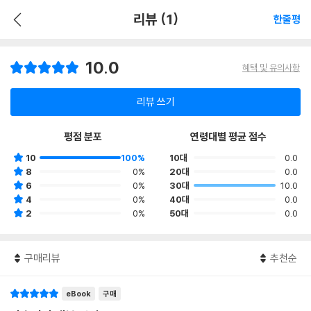
리뷰 (1)
한줄평
10.0
혜택 및 유의사항
리뷰 쓰기
평점 분포
연령대별 평균 점수
10
100%
10대
0.0
8
0%
20대
0.0
6
0%
30대
10.0
4
0%
40대
0.0
2
0%
50대
0.0
구매리뷰
추천순
eBook
구매