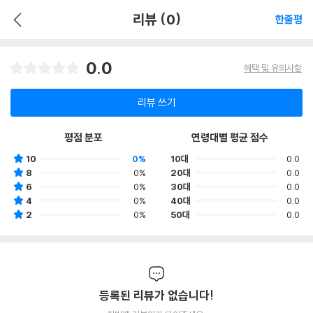
리뷰 (0)
한줄평
0.0
혜택 및 유의사항
리뷰 쓰기
평점 분포
연령대별 평균 점수
10
0%
10대
0.0
8
0%
20대
0.0
6
0%
30대
0.0
4
0%
40대
0.0
2
0%
50대
0.0
등록된 리뷰가 없습니다!