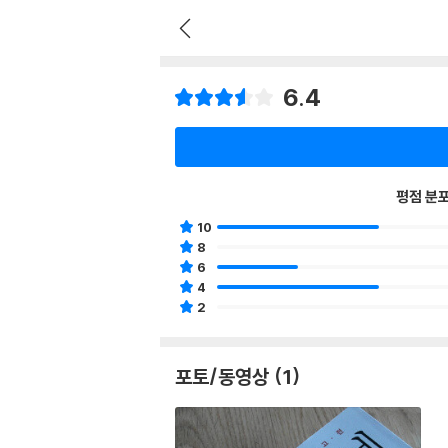
6.4
평점 분
10
8
6
4
2
포토/동영상 (1)