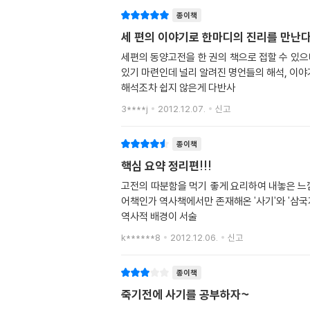
종이책
세 편의 이야기로 한마디의 진리를 만난
세편의 동양고전을 한 권의 책으로 접할 수 있으
있기 마련인데 널리 알려진 명언들의 해석, 이
해석조차 쉽지 않은게 다반사
3****j
2012.12.07.
신고
종이책
핵심 요약 정리편!!!
고전의 따분함을 먹기 좋게 요리하여 내놓은 느낌
어책인가 역사책에서만 존재해온 '사기'와 '삼국
역사적 배경이 서술
k******8
2012.12.06.
신고
종이책
죽기전에 사기를 공부하자~