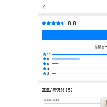
8.8
평점 분
10
8
6
4
2
포토/동영상 (5)