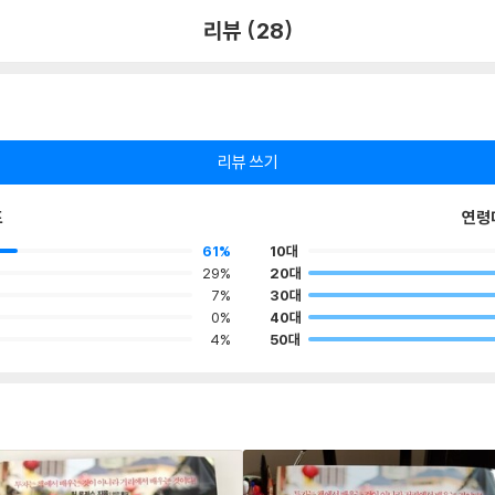
리뷰 (28)
리뷰 쓰기
포
연령
61%
10대
29%
20대
7%
30대
0%
40대
4%
50대