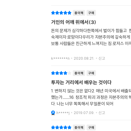
종이책
구매
거인의 어깨 위에서(3)
돈의 문제가 심각하다한쪽에서 벌이가 힘들고 한
숙제이자 로망이다우리가 자본주의에 깊숙하게 발
보통 사람들은 친근하게 느껴지는 짐 로저스 아
k*******n
2020.08.21.
신고
종이책
구매
투자는 거리에서 배우는 것이다
1. 변하지 않는 것은 없다2. 매년 미국에서 배출
했는가……16. 창조적 파괴 과정은 자본주의의
다. 나는 너무 똑똑해서 무일푼이 되어
h*****j
2019.07.09.
신고
종이책
구매