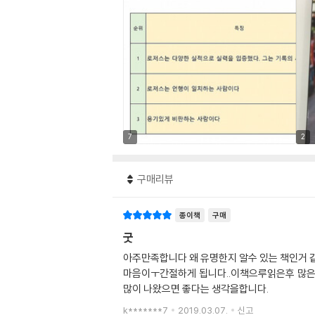
7
2
구매리뷰
종이책
구매
굿
아주만족합니다 왜 유명한지 알수 있는 책인거
마음이ㅜ간절하게 됩니다..이책으루읽은후 많은
많이 나왔으면 좋다는 생각을합니다.
k*******7
2019.03.07.
신고