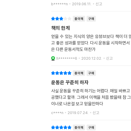
b******n
2019.06.11.
신고
종이책
구매
책의 한계
얻을 수 있는 지식의 양은 유뷰브보다 책이 더 
고 좋은 성과를 얻었다. 다시 운동을 시작하면서 
은 다른 운동서적도 마찬가
h********6
2020.12.02.
신고
종이책
구매
운동은 꾸준히 하자
사실 운동을 꾸준히 하기는 어렵다..매일 바쁘고
공했다고 할까. 그래서 이책을 처음 봤을때 참 
이너로 나온걸 보고 믿을만하다
c****n
2019.07.24.
신고
종이책
구매