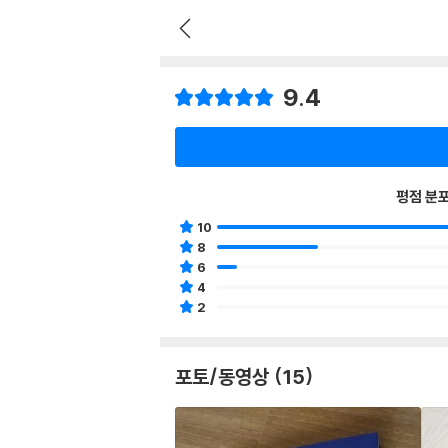
9.4
평점 분
10
8
6
4
2
포토/동영상 (15)