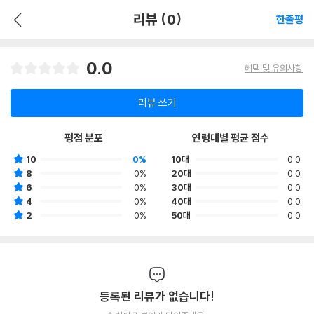
리뷰 (0)
한줄평
0.0
혜택 및 유의사항
리뷰 쓰기
평점 분포
연령대별 평균 점수
10
0%
10대
0.0
8
0%
20대
0.0
6
0%
30대
0.0
4
0%
40대
0.0
2
0%
50대
0.0
등록된 리뷰가 없습니다!