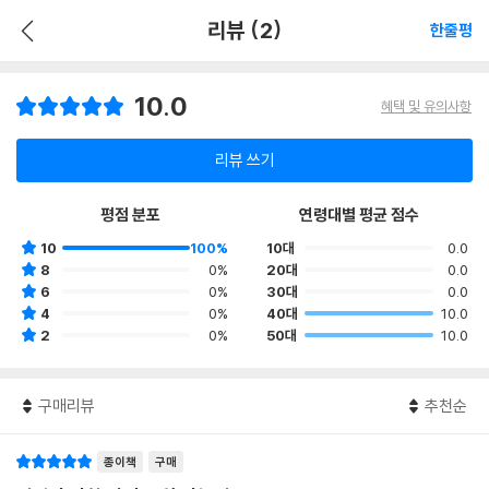
리뷰 (2)
한줄평
10.0
혜택 및 유의사항
리뷰 쓰기
평점 분포
연령대별 평균 점수
10
100%
10대
0.0
8
0%
20대
0.0
6
0%
30대
0.0
4
0%
40대
10.0
2
0%
50대
10.0
구매리뷰
추천순
종이책
구매