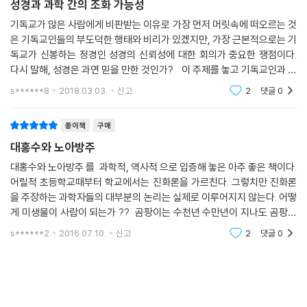
성경과 과학 간의 조화 가능성
기독교가 많은 사람에게 비판받는 이유로 가장 먼저 머릿속에 떠오르는 것
은 기독교인들의 부도덕한 행태와 비리가 있겠지만, 가장 근본적으로는 기
독교가 신봉하는 정경인 성경의 신뢰성에 대한 회의가 중요한 쟁점이다.
다시 말해, 성경은 과연 믿을 만한 것인가? 이 주제를 놓고 기독교인과 비
기독교인 사이에 많은 논쟁과 반격이 진행되었고 현재도 진행 중이다. 이
s******8
2018.03.03.
신고
2
댓글
0
문제는 마치
종이책
구매
대홍수와 노아방주
대홍수와 노아방주 를 과학적, 역사적 으로 입증해 놓은 아주 좋은 책이다.
어릴적 초등학교때부터 학교에서는 진화론을 가르친다. 그렇치만 진화론
을 주장하는 과학자들의 대부분의 논리는 실제로 이루어지지 않는다. 어떻
게 미생물이 사람이 되는가 ?? 곰팡이는 수천년 수만년이 지나도 곰팡이
에 불과하다 ... 이 책은 대홍수와 노아방주를 그림으로 설명을 너무 잘
s******2
2016.07.10.
신고
2
댓글
0
해 놓은 책