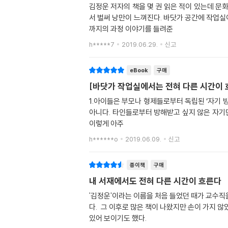
김정운 저자의 책을 몇 권 읽은 적이 있는데 문
서 벌써 낭만이 느껴진다. 바닷가 공간에 작업실
까지의 과정 이야기를 들려준
h*****7
2019.06.29.
신고
eBook
구매
[바닷가 작업실에서는 전혀 다른 시간이 
1.아이들은 부모나 형제들로부터 독립된 ‘자기 
아니다. 타인들로부터 방해받고 싶지 않은 자기만
이렇게 아주
h******o
2019.06.09.
신고
종이책
구매
내 서재에서도 전혀 다른 시간이 흐른다
'김정운'이라는 이름을 처음 들었던 때가 교수직을
다. 그 이후로 많은 책이 나왔지만 손이 가지 않았
있어 보이기도 했다.