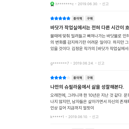
h*******c
2019.06.30.
신고
종이책
구매
바닷가 작업실에서는 전혀 다른 시간이 흐
물때에 맞춰 밀려들고 빠져나가는 바닷물로 인하여
의 변화를 감지하기란 어려운 일이다. 하지만 
있을 것이다. 김정운 작가의 [바닷가 작업실에서
g*******7
2019.06.24.
신고
종이책
구매
나만의 슈필라움에서 삶을 성찰해본다.
오래전에, 그러니까 한 10년은 지난 것 같다.
나지 않지만, 남자들은 살아가면서 자신의 존재확
인상 깊어 지금까지 얼핏이
k*****1
2019.06.10.
신고