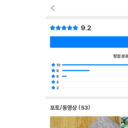
9.2
평점 분
10
8
6
4
2
포토/동영상 (53)