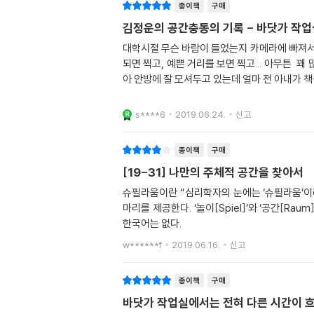
종이책
구매
김정운의 공간충동의 기록 - 바닷가 작업
대학시절 무슨 바람이 들었는지 카메라에 빠져서 
되면 찍고, 예쁜 거리를 보면 찍고... 아무튼 
아 안방에 잘 모셔두고 있는데 얼마 전 아내가 
s****6
2019.06.24.
신고
종이책
구매
[19-31] 나만의 주체적 공간을 찾아서
슈필라움이란 “심리학자의 눈에는 ‘슈필라움’이
마리를 제공한다. ‘놀이[Spiel]’와 ‘공간[Ra
한국어는 없다.
w******f
2019.06.16.
신고
종이책
구매
바닷가 작업실에서는 전혀 다른 시간이 