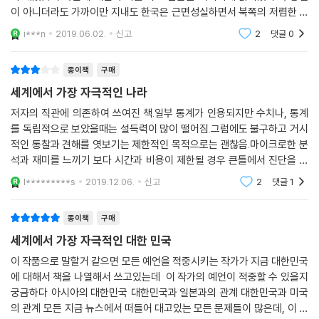
이 아니더라도 가까이만 지내도 한국은 근면성실하면서 북쪽의 저렴한 인
건비와 한국의 기술에 대한 전망일 밝으며, 통일까지 된다면 늘어나는 인
i***n
2019.06.02.
신고
2
댓글
0
구, 특히 노령화가 늦
종이책
구매
세계에서 가장 자극적인 나라
저자의 직관에 의존하여 쓰여진 책.일부 통계가 인용되지만 수치나, 통계
를 독립적으로 보았을때는 설득력이 많이 떨어짐.그럼에도 불구하고 거시
적인 통찰과 견해를 엿보기는 제한적인 목적으로는 괜찮음.마이크로한 분
석과 재미를 느끼기 보다 시간과 비용이 제한될 경우 큰틀에서 진단을 하
길 워하는 경우 소기의 목적을 달성할 수 있음.젊은 세대보다 기성 세대에
l*********s
2019.12.06.
신고
2
댓글
1
추천 할 만한 책.
종이책
구매
세계에서 가장 자극적인 대한 민국
이 작품으로 말할거 같으면 모든 예언을 적중시키는 작가가 지금 대한민국
에 대해서 책을 나열해서 쓰고있는데 이 작가의 예언이 적중할 수 있을지
궁금하다 아시아의 대한민국 대한민국과 일본과의 관계 대한민국과 미국
의 관계 모든 지금 뉴스에서 떠들어 대고있는 모든 문제들이 많은데, 이 작