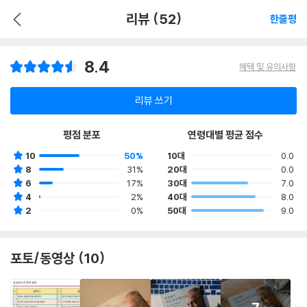
리뷰 (52)
한줄평
8.4
혜택 및 유의사항
리뷰 쓰기
평점 분포
연령대별 평균 점수
10
50%
10대
0.0
8
31%
20대
0.0
6
17%
30대
7.0
4
2%
40대
8.0
2
0%
50대
9.0
포토/동영상 (10)