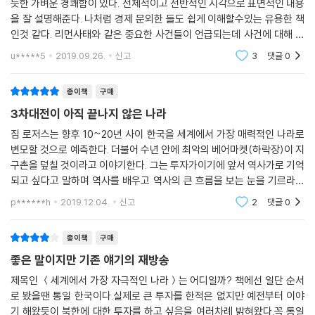
듯한 가벼운 경쾌함이 있다. 전체적이고 전반적인 시각으로 표면적인 내용
을 잘 설명해준다. 나처럼 경제 문외한 들도 쉽게 이해할수있는 유용한 책
인것 같다. 리먼사태와 같은 중요한 사건들이 언급되는데 사건에 대해 더
자세하게 알고싶다는 생각이 들게 했다. 짐 로저스가 현 정세를 한시라도
u*****5
2019.09.26.
신고
3
댓글
0
빨리 우리에게 설
종이책
구매
3차대전이 아직 끝나지 않은 나라
짐 로저스는 향후 10~20년 사이 한국을 세계에서 가장 매력적인 나라로
변모할 것으로 예측한다. 더불어 수년 안에 최악의 베어마켓(하락장)이 지
구촌을 덮칠 것이라고 이야기한다. 그는 투자가이기에 앞서 역사가로 기억
되고 싶다고 말하며 역사를 배우고 역사의 큰 흐름을 보는 눈을 기르라고
당부한다. 그는 예일대에서 미국사와 유럽사를, 옥스퍼드대에서 영국사를
p******h
2019.12.04.
신고
2
댓글
0
전공했다. "나는
종이책
구매
좋은 말이지만 기존 얘기의 재방송
제목인 ＜세계에서 가장 자극적인 나라＞는 어디일까? 책에선 일단 순서
로 봤을땐 통일 한국이다.실제로 큰 투자를 한적은 없지만 예전부터 이야
기 해왔듯이 북한에 대한 투자를 하고 싶음을 여러차례 밝혀왔다.꼭 통일