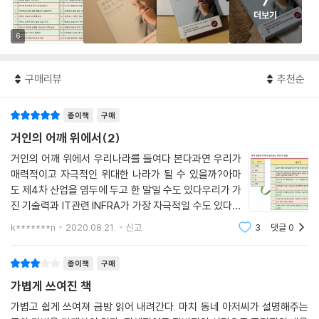
7
더보기
6
구매리뷰
추천순
종이책
구매
거인의 어깨 위에서(2)
거인의 어깨 위에서 우리나라를 들여다 본다과연 우리가
매력적이고 자극적인 위대한 나라가 될 수 있을까?아마
도 제4차 산업을 염두에 두고 한 말일 수도 있다우리가 가
진 기술력과 IT관련 INFRA가 가장 자극적일 수도 있다농
업혁명(도시혁명)--＞산업혁명--＞정보화혁명에서 우
k*******n
2020.08.21.
신고
3
댓글
0
리가 세계속에 우뚝 솟았어면 하는 바램이다그러면 우리
가 지금까지 가지고 있던 사고(생각), 부의 형태,
종이책
구매
가볍게 쓰여진 책
가볍고 쉽게 쓰여져 금방 읽어 내려간다. 마치 동네 아저씨가 설명해주는