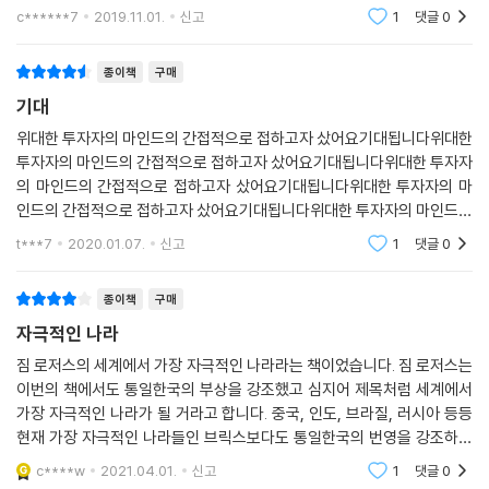
가의 책에서 만큼은 대한민국은 세계의 중심이 되고 자극 적인 나라라고
c******7
2019.11.01.
신고
1
댓글
0
소개되어있다. 다
종이책
구매
기대
위대한 투자자의 마인드의 간접적으로 접하고자 샀어요기대됩니다위대한
투자자의 마인드의 간접적으로 접하고자 샀어요기대됩니다위대한 투자자
의 마인드의 간접적으로 접하고자 샀어요기대됩니다위대한 투자자의 마
인드의 간접적으로 접하고자 샀어요기대됩니다위대한 투자자의 마인드의
간접적으로 접하고자 샀어요기대됩니다위대한 투자자의 마인드의 간접적
t***7
2020.01.07.
신고
1
댓글
0
으로 접하고자 샀어요기대
종이책
구매
자극적인 나라
짐 로저스의 세계에서 가장 자극적인 나라라는 책이었습니다. 짐 로저스는
이번의 책에서도 통일한국의 부상을 강조했고 심지어 제목처럼 세계에서
가장 자극적인 나라가 될 거라고 합니다. 중국, 인도, 브라질, 러시아 등등
현재 가장 자극적인 나라들인 브릭스보다도 통일한국의 번영을 강조하고
있었습니다. 저도 짐 로저스의 예언이 들어맞길 바랍니다. 자랑스런 우리
c****w
2021.04.01.
신고
1
댓글
0
나라니까요.