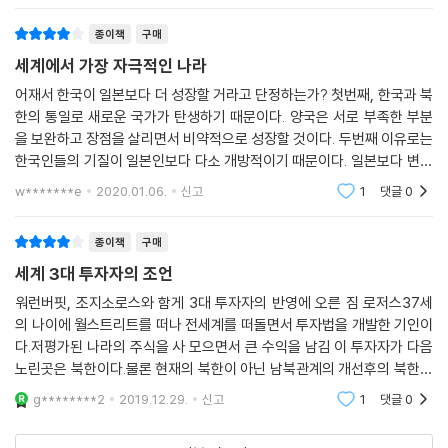
종이책
구매
세계에서 가장 자극적인 나라
어재서 한국이 일본보다 더 성장할 거라고 단정하는가? 첫번째, 한국과 북
한의 통일로 새로운 국가가 탄생하기 때문이다. 양국은 서로 부족한 부분
을 보완하고 장점을 살리면서 비약적으로 성장할 것이다. 두번째 이유로는
한국인들의 기질이 일본인보다 다소 개방적이기 때문이다. 일본보다 변화
를 좋아하고 외국의 문물을 더 받아들이 는편이다. 김정은이 몰고 온 새로
w*******e
2020.01.06.
신고
1
댓글
0
운 바람
종이책
구매
세계 3대 투자자의 조언
워런버핏, 조지소로스와 함게 3대 투자자의 반영에 오른 짐 로저스37세
의 나이에 월스트리트를 떠나 전세계를 떠돌면서 투자법을 개발한 기인이
다.저평가된 나라의 주식을 사 모으면서 큰 수익을 남김 이 투자자가 다음
노린곳은 북한이다.물론 현재의 북한이 아닌 남북관계의 개선후의 북한에
투자하는 것이다.모든 재산을 북한에 투자하고 싶다는 말은 인터뷰를 통해
g********2
2019.12.29.
신고
1
댓글
0
서 상당 히 많이 한