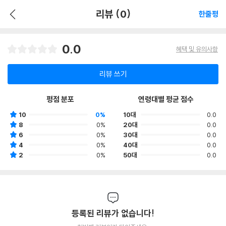
리뷰 (0)
한줄평
0.0
혜택 및 유의사항
리뷰 쓰기
평점 분포
연령대별 평균 점수
10
0%
10대
0.0
8
0%
20대
0.0
6
0%
30대
0.0
4
0%
40대
0.0
2
0%
50대
0.0
등록된 리뷰가 없습니다!