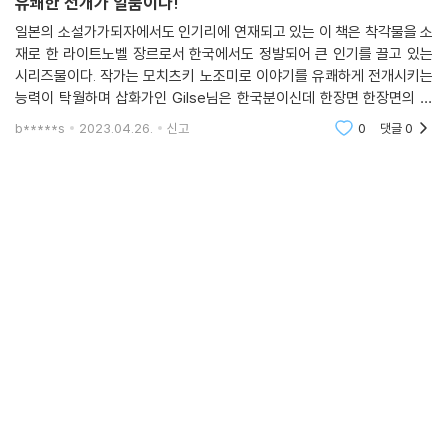
유쾌한 전개가 일품이다!
일본의 소설가가되자에서도 인기리에 연재되고 있는 이 책은 착각물을 소
재로 한 라이트노벨 장르로서 한국에서도 정발되어 큰 인기를 끌고 있는
시리즈물이다. 작가는 모치츠키 노조미로 이야기를 유쾌하게 전개시키는
능력이 탁월하며 삽화가인 Gilse님은 한국분이신데 한장면 한장면의 삽
화나 일러스트를 꽤나 섬세하게 그리고 아름답게 그려주심으로서 이 책을
b*****s
2023.04.26.
신고
0
댓글
0
더욱 빛나게 해주고 있