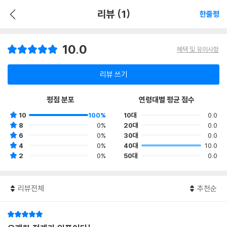
리뷰 (1)
한줄평
10.0
혜택 및 유의사항
리뷰 쓰기
평점 분포
연령대별 평균 점수
10
100%
10대
0.0
8
0%
20대
0.0
6
0%
30대
0.0
4
0%
40대
10.0
2
0%
50대
0.0
리뷰전체
추천순