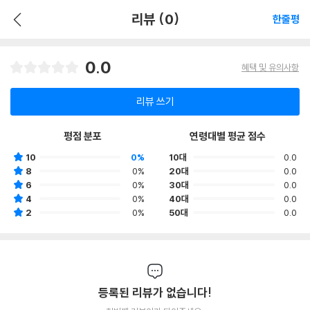
리뷰 (0)
한줄평
0.0
혜택 및 유의사항
리뷰 쓰기
평점 분포
연령대별 평균 점수
10
0%
10대
0.0
8
0%
20대
0.0
6
0%
30대
0.0
4
0%
40대
0.0
2
0%
50대
0.0
등록된 리뷰가 없습니다!