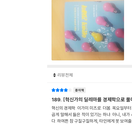
리뷰전체
종이책
189. [혁신가의 딜레마를 경제학으로 풀
혁신의 경제학. 이가미 미츠로. 더봄. 목요일부
곱게 말해서 들은 적이 있기는 하냐. 아니, 내
다. 하여튼 참 구질구질하게, 타인에게 못 보여