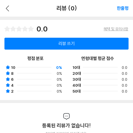
리뷰 (0)
한줄평
0.0
혜택 및 유의사항
리뷰 쓰기
평점 분포
연령대별 평균 점수
10
0%
10대
0.0
8
0%
20대
0.0
6
0%
30대
0.0
4
0%
40대
0.0
2
0%
50대
0.0
등록된 리뷰가 없습니다!